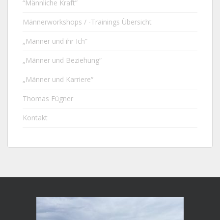
“Männliche Kraft”
Männerworkshops / -Trainings Übersicht
„Männer und ihr Ich“
„Männer und Beziehung“
„Männer und Karriere“
Thomas Fügner
Kontakt