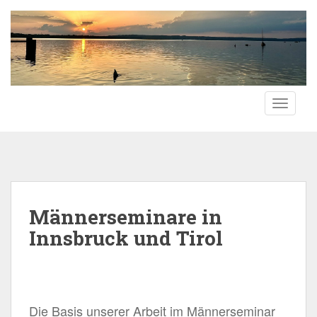
S
k
i
p
t
o
TOGGLE
m
a
i
n
c
o
n
Männerseminare in
t
Innsbruck und Tirol
e
n
t
Die Basis unserer Arbeit im Männerseminar