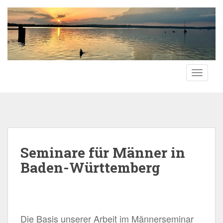
S
k
i
p
t
o
TOGGLE
m
a
i
n
c
o
n
Seminare für Männer in
t
Baden-Württemberg
e
n
t
Die Basis unserer Arbeit im Männerseminar