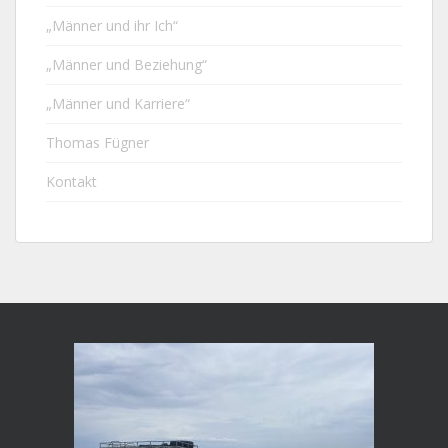
„Männer und ihr Ich“
„Männer und Beziehung“
„Männer und Karriere“
Thomas Fügner
Kontakt