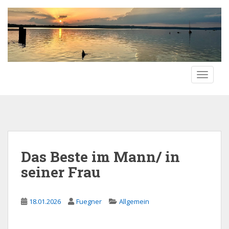
S
k
i
p
t
o
TOGGLE
m
a
i
n
c
o
n
Das Beste im Mann/ in
t
seiner Frau
e
n
t
18.01.2026
Fuegner
Allgemein