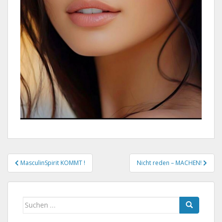
Beitragsnavigation
MasculinSpirit KOMMT !
Nicht reden – MACHEN!
Suchen
nach: