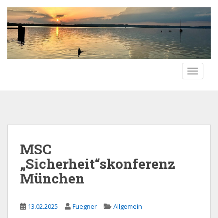
S
k
i
p
t
o
TOGGLE
m
a
i
n
c
o
n
MSC
t
„Sicherheit“skonferenz
e
n
München
t
13.02.2025
Fuegner
Allgemein