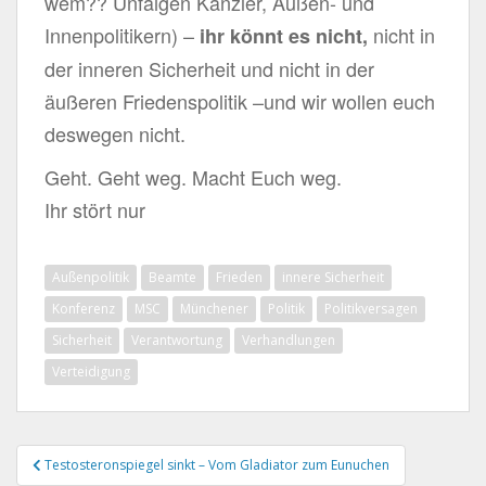
wem?? Unfäigen Kanzler, Außen- und
Innenpolitikern) –
nicht in
ihr könnt es nicht,
der inneren Sicherheit und nicht in der
äußeren Friedenspolitik –und wir wollen euch
deswegen nicht.
Geht. Geht weg. Macht Euch weg.
Ihr stört nur
Außenpolitik
Beamte
Frieden
innere Sicherheit
Konferenz
MSC
Münchener
Politik
Politikversagen
Sicherheit
Verantwortung
Verhandlungen
Verteidigung
Beitragsnavigation
Testosteronspiegel sinkt – Vom Gladiator zum Eunuchen