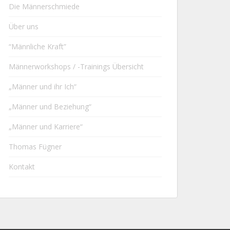
Die Männerschmiede
Über uns
“Männliche Kraft”
Männerworkshops / -Trainings Übersicht
„Männer und ihr Ich“
„Männer und Beziehung“
„Männer und Karriere“
Thomas Fügner
Kontakt