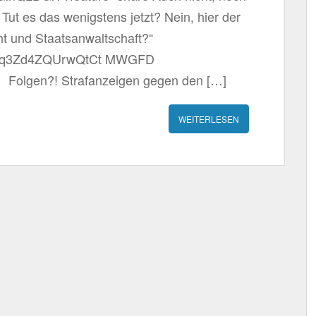
Tut es das wenigstens jetzt? Nein, hier der
cht und Staatsanwaltschaft?“
2WeJq3Zd4ZQUrwQtCt MWGFD
e Folgen?! Strafanzeigen gegen den […]
WEITERLESEN