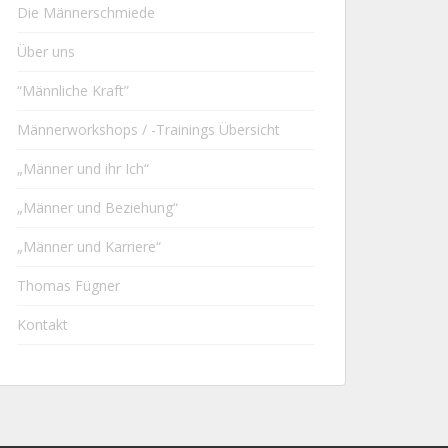
Die Männerschmiede
Über uns
“Männliche Kraft”
Männerworkshops / -Trainings Übersicht
„Männer und ihr Ich“
„Männer und Beziehung“
„Männer und Karriere“
Thomas Fügner
Kontakt