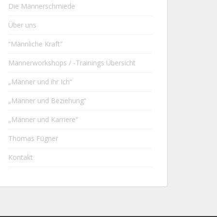
Die Männerschmiede
Über uns
“Männliche Kraft”
Männerworkshops / -Trainings Übersicht
„Männer und ihr Ich“
„Männer und Beziehung“
„Männer und Karriere“
Thomas Fügner
Kontakt