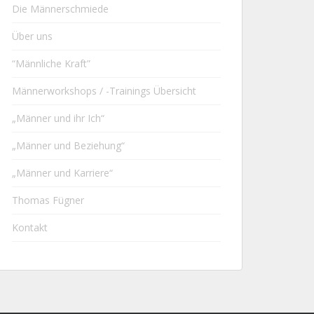
Die Männerschmiede
Über uns
“Männliche Kraft”
Männerworkshops / -Trainings Übersicht
„Männer und ihr Ich“
„Männer und Beziehung“
„Männer und Karriere“
Thomas Fügner
Kontakt