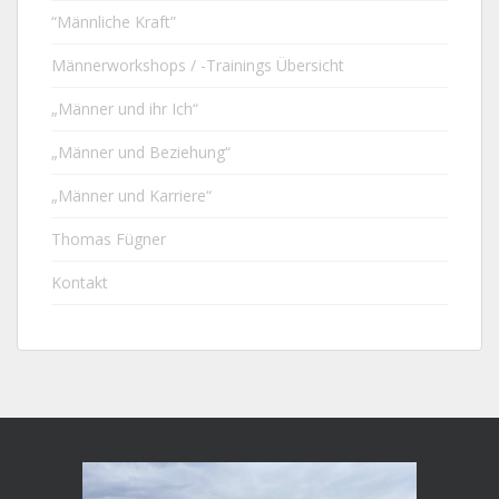
“Männliche Kraft”
Männerworkshops / -Trainings Übersicht
„Männer und ihr Ich“
„Männer und Beziehung“
„Männer und Karriere“
Thomas Fügner
Kontakt