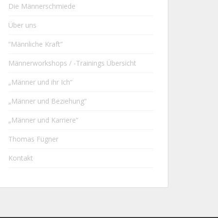
Die Männerschmiede
Über uns
“Männliche Kraft”
Männerworkshops / -Trainings Übersicht
„Männer und ihr Ich“
„Männer und Beziehung“
„Männer und Karriere“
Thomas Fügner
Kontakt