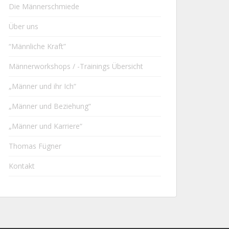
Die Männerschmiede
Über uns
“Männliche Kraft”
Männerworkshops / -Trainings Übersicht
„Männer und ihr Ich“
„Männer und Beziehung“
„Männer und Karriere“
Thomas Fügner
Kontakt