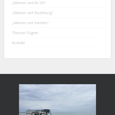
„Männer und ihr Ich“
„Männer und Beziehung“
„Männer und Karriere“
Thomas Fügner
Kontakt