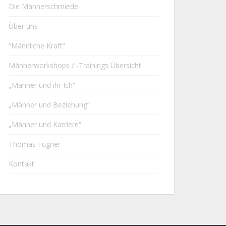
Die Männerschmiede
Über uns
“Männliche Kraft”
Männerworkshops / -Trainings Übersicht
„Männer und ihr Ich“
„Männer und Beziehung“
„Männer und Karriere“
Thomas Fügner
Kontakt