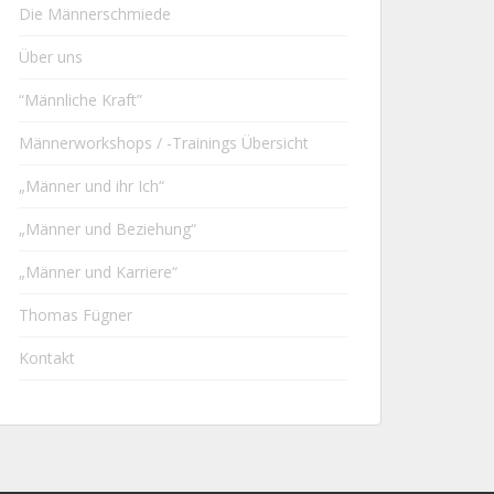
Die Männerschmiede
Über uns
“Männliche Kraft”
Männerworkshops / -Trainings Übersicht
„Männer und ihr Ich“
„Männer und Beziehung“
„Männer und Karriere“
Thomas Fügner
Kontakt